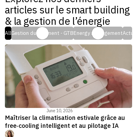
articles sur le smart building
& la gestion de l’énergie
All
Gestion du bâtiment - GTB
Energy management
Actua
Energy management
June 10, 2026
Maîtriser la climatisation estivale grâce au
free‑cooling intelligent et au pilotage IA
Manon Jouvenel